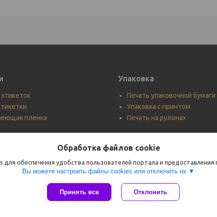
и
Упаковка
 этикеток
Печать упаковочной бумаги
тикетки
Упаковка с принтом
леющая пленка
Печать на рулонах
Обработка файлов cookie
s для обеспечения удобства пользователей портала и предоставления
Вы можете настроить файлы cookies или отключить их.
Сайт создан на платформе Deal.by
Принять все
Отклонить
Политика обработки файлов cookies
Арт-Друк |
Пожаловаться на контент