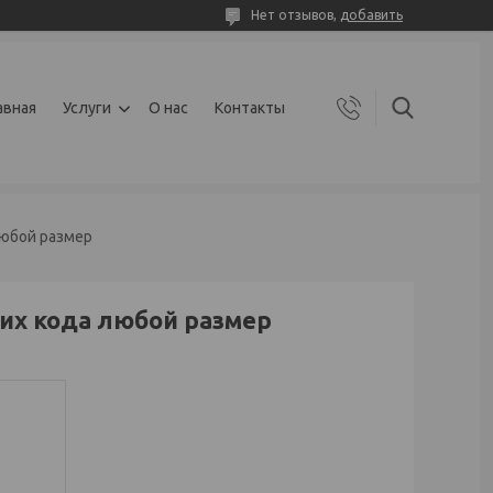
Нет отзывов,
добавить
авная
Услуги
О нас
Контакты
любой размер
их кода любой размер