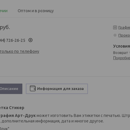
ичии
Оптом и в розницу
руб.
Графи
Произ
44) 726-26-25
 только по телефону
возврат
Подробн
Описание
Информация для заказа
етка Стикер
графия Арт-Друк
может изготовить Вам этикетки с печатью. Штр
, дополнительная информация, дата и многое другое.
Друк"