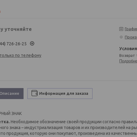
а
у уточняйте
Графи
Произ
44) 726-26-25
 только по телефону
возврат
Подробн
Описание
Информация для заказа
РНЫЙ ЗНАК
тка.
Необходимое обозначение своей продукции согласно правил
ного знака – индустриализация товаров и их производителей на р
 что продукция, которую они покупают, произведена из качественн