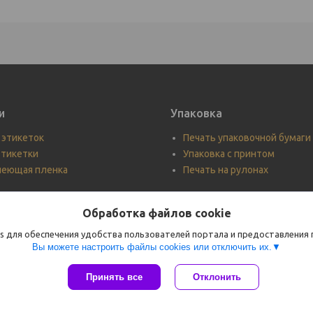
и
Упаковка
 этикеток
Печать упаковочной бумаги
тикетки
Упаковка с принтом
леющая пленка
Печать на рулонах
Обработка файлов cookie
s для обеспечения удобства пользователей портала и предоставления
Вы можете настроить файлы cookies или отключить их.
Сайт создан на платформе Deal.by
Принять все
Отклонить
Политика обработки файлов cookies
Арт-Друк |
Пожаловаться на контент